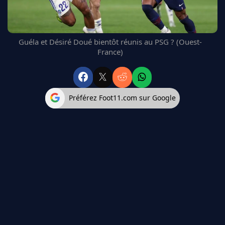
FC BARCELONE
MANCHESTER UNITED
CHELSEA
Guéla et Désiré Doué bientôt réunis au PSG ? (Ouest-
ARSENAL
France)
BAYERN
L'AVIS DE LA RÉDAC'
Préférez Foot11.com sur Google