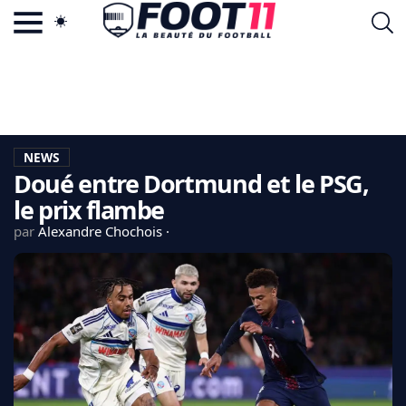
ACTU FOOTBALL POPULAIRE
FOOT11.COM
TAGS
LA TEAM
LA CHARTE
NEWS
VIE PRIVÉE
Doué entre Dortmund et le PSG,
CGU
CONTACTEZ-NOUS
le prix flambe
par
Alexandre Chochois
MERCATO
CDM 2026
EDF
PSG
LIGUE 1
REAL MADRID