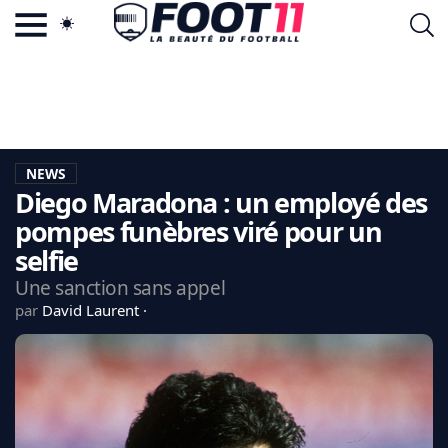
ACTU FOOTBALL POPULAIRE
FOOT11.COM
TAGS
LA TEAM
LA CHARTE
NEWS
VIE PRIVÉE
Diego Maradona : un employé des
CGU
CONTACTEZ-NOUS
pompes funèbres viré pour un
selfie
Une sanction sans appel
par
David Laurent
MERCATO
CDM 2026
EDF
PSG
LIGUE 1
REAL MADRID