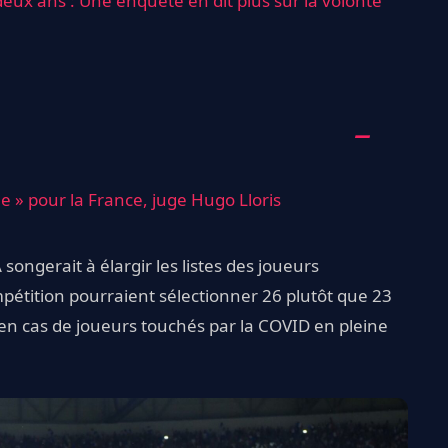
ux ans : Une enquête en dit plus sur la volonté
le » pour la France, juge Hugo Lloris
 songerait à élargir les listes des joueurs
mpétition pourraient sélectionner 26 plutôt que 23
 en cas de joueurs touchés par la COVID en pleine