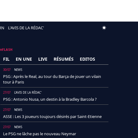
RN
L'AVIS DE LA RÉDAC'
FLASH
FIL
EN UNE
LIVE
RÉSUMÉS
EDITOS
30/07
NEWS
PSG : Après le Real, au tour du Barça de jouer un vilain
tour à Paris
27/07
L'AVIS DE LA RÉDAC'
PSG : Antonio Nusa, un destin à la Bradley Barcola ?
27/07
NEWS
ASSE : Les 3 joueurs toujours désirés par Saint-Etienne
27/07
NEWS
Le PSG ne lâche pas le nouveau Neymar