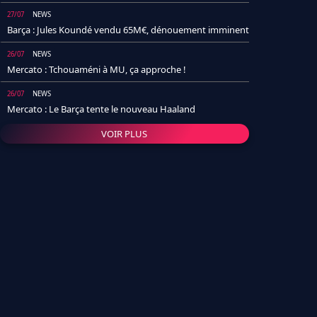
27/07
NEWS
Barça : Jules Koundé vendu 65M€, dénouement imminent
26/07
NEWS
Mercato : Tchouaméni à MU, ça approche !
26/07
NEWS
Mercato : Le Barça tente le nouveau Haaland
VOIR PLUS
26/07
NEWS
Real Madrid : Un socio annonce la date et le transfert de
Yan Diomande
25/07
NEWS
PSG : Après Arsenal, un autre club lâche l'affaire pour
Barcola
24/07
NEWS
Barça : Karim Adeyemi sème déjà la zizanie dans le
vestiaire !
24/07
L'AVIS DE LA RÉDAC'
Real Madrid : Pourquoi l'arrivée de Michael Olise va