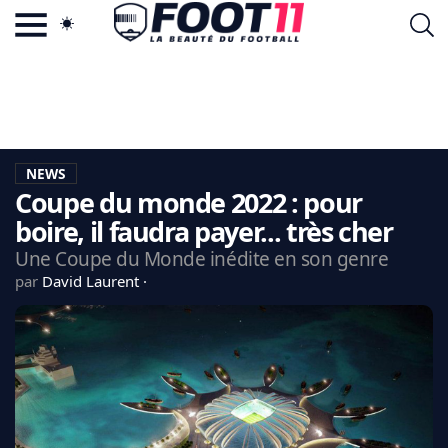
ACTU FOOTBALL POPULAIRE
FOOT11.COM
TAGS
LA TEAM
LA CHARTE
NEWS
VIE PRIVÉE
Coupe du monde 2022 : pour
CGU
CONTACTEZ-NOUS
boire, il faudra payer... très cher
Une Coupe du Monde inédite en son genre
par
David Laurent
MERCATO
CDM 2026
EDF
PSG
LIGUE 1
REAL MADRID