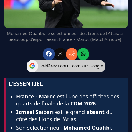
FC BARCELONE
MANCHESTER UNITED
CHELSEA
ARSENAL
Mohamed Ouahbi, le sélectionneur des Lions de l'Atlas, a
BAYERN
beaucoup d'espoir avant France - Maroc (MatchAfrique)
L'AVIS DE LA RÉDAC'
Préférez Foot11.com sur Google
L'ESSENTIEL
France - Maroc
est l'une des affiches des
quarts de finale de la
CDM 2026
Ismael Saibari
est le grand
absent
du
côté des Lions de l'Atlas
Son sélectionneur,
Mohamed Ouahbi
,