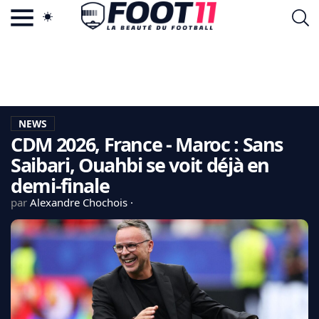
ACTU FOOTBALL POPULAIRE
FOOT11.COM
TAGS
LA TEAM
LA CHARTE
NEWS
VIE PRIVÉE
CDM 2026, France - Maroc : Sans
CGU
CONTACTEZ-NOUS
Saibari, Ouahbi se voit déjà en
demi-finale
par
Alexandre Chochois
MERCATO
CDM 2026
EDF
PSG
LIGUE 1
REAL MADRID