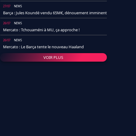
27/07
NEWS
Barça : Jules Koundé vendu 65M€, dénouement imminent
26/07
NEWS
Mercato : Tchouaméni à MU, ça approche !
26/07
NEWS
Mercato : Le Barça tente le nouveau Haaland
VOIR PLUS
26/07
NEWS
Real Madrid : Un socio annonce la date et le transfert de
Yan Diomande
25/07
NEWS
PSG : Après Arsenal, un autre club lâche l'affaire pour
Barcola
24/07
NEWS
Barça : Karim Adeyemi sème déjà la zizanie dans le
vestiaire !
24/07
L'AVIS DE LA RÉDAC'
Real Madrid : Pourquoi l'arrivée de Michael Olise va