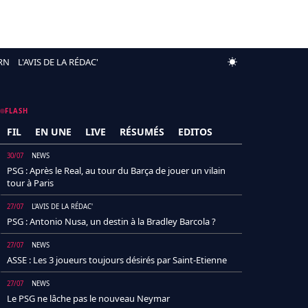
RN
L'AVIS DE LA RÉDAC'
FLASH
FIL
EN UNE
LIVE
RÉSUMÉS
EDITOS
30/07
NEWS
PSG : Après le Real, au tour du Barça de jouer un vilain
tour à Paris
27/07
L'AVIS DE LA RÉDAC'
PSG : Antonio Nusa, un destin à la Bradley Barcola ?
27/07
NEWS
ASSE : Les 3 joueurs toujours désirés par Saint-Etienne
27/07
NEWS
Le PSG ne lâche pas le nouveau Neymar