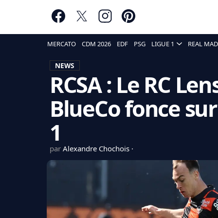
MERCATO
CDM 2026
EDF
PSG
LIGUE 1
REAL MAD
NEWS
RCSA : Le RC Lens 
BlueCo fonce sur
1
par
Alexandre Chochois