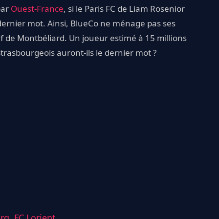
par
Ouest-France
, si le Paris FC de Liam Rosenior
n dernier mot. Ainsi, BlueCo ne ménage pas ses
tif de Montbéliard. Un joueur estimé à 15 millions
 Strasbourgeois auront-ils le dernier mot ?
urg,
FC Lorient