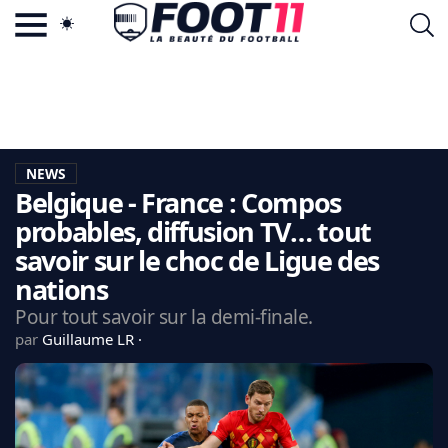
ACTU FOOTBALL POPULAIRE
FOOT11.COM
TAGS
LA TEAM
LA CHARTE
NEWS
VIE PRIVÉE
Belgique - France : Compos
CGU
CONTACTEZ-NOUS
probables, diffusion TV… tout
savoir sur le choc de Ligue des
nations
Pour tout savoir sur la demi-finale.
MERCATO
par
Guillaume LR
CDM 2026
EDF
PSG
LIGUE 1
REAL MADRID