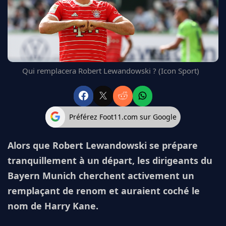
FC BARCELONE
MANCHESTER UNITED
CHELSEA
ARSENAL
BAYERN
Qui remplacera Robert Lewandowski ? (Icon Sport)
L'AVIS DE LA RÉDAC'
Préférez Foot11.com sur Google
Alors que Robert Lewandowski se prépare
tranquillement à un départ, les dirigeants du
Bayern Munich cherchent activement un
remplaçant de renom et auraient coché le
nom de Harry Kane.