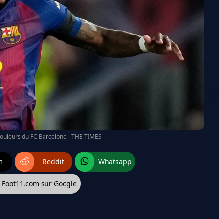
couleurs du FC Barcelone - THE TIMES
m
Reddit
Whatsapp
z Foot11.com sur Google