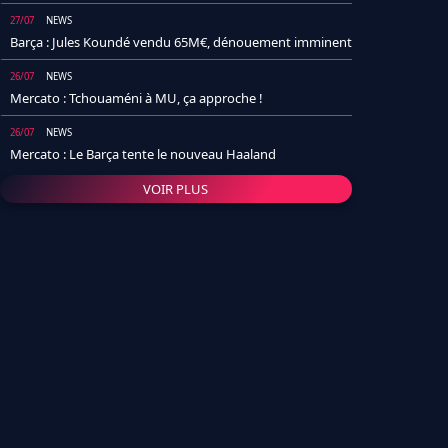
27/07
NEWS
Barça : Jules Koundé vendu 65M€, dénouement imminent
26/07
NEWS
Mercato : Tchouaméni à MU, ça approche !
26/07
NEWS
Mercato : Le Barça tente le nouveau Haaland
VOIR PLUS
26/07
NEWS
Real Madrid : Un socio annonce la date et le transfert de
Yan Diomande
25/07
NEWS
PSG : Après Arsenal, un autre club lâche l'affaire pour
Barcola
24/07
NEWS
Barça : Karim Adeyemi sème déjà la zizanie dans le
vestiaire !
24/07
L'AVIS DE LA RÉDAC'
Real Madrid : Pourquoi l'arrivée de Michael Olise va