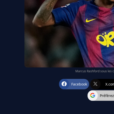
Marcus Rashford sous les 
Facebook
X.co
Préfére