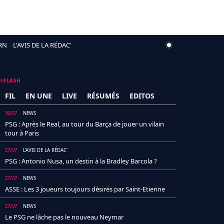
RN
L'AVIS DE LA RÉDAC'
FLASH
FIL
EN UNE
LIVE
RÉSUMÉS
EDITOS
30/07
NEWS
PSG : Après le Real, au tour du Barça de jouer un vilain
tour à Paris
27/07
L'AVIS DE LA RÉDAC'
PSG : Antonio Nusa, un destin à la Bradley Barcola ?
27/07
NEWS
ASSE : Les 3 joueurs toujours désirés par Saint-Etienne
27/07
NEWS
Le PSG ne lâche pas le nouveau Neymar