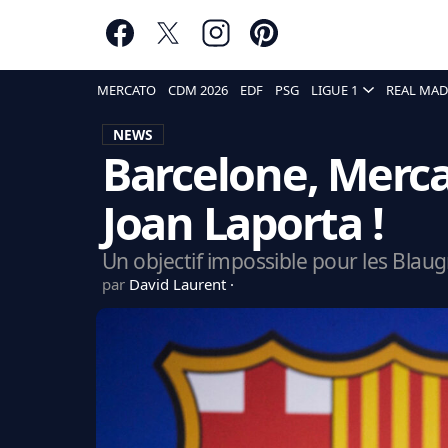
MERCATO
CDM 2026
EDF
PSG
LIGUE 1
REAL MAD
NEWS
Barcelone, Mercat
Joan Laporta !
Un objectif impossible pour les Blaug
par
David Laurent