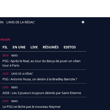
RN
L'AVIS DE LA RÉDAC'
FLASH
FIL
EN UNE
LIVE
RÉSUMÉS
EDITOS
30/07
NEWS
PSG : Après le Real, au tour du Barça de jouer un vilain
tour à Paris
27/07
L'AVIS DE LA RÉDAC'
PSG : Antonio Nusa, un destin à la Bradley Barcola ?
27/07
NEWS
ASSE : Les 3 joueurs toujours désirés par Saint-Etienne
27/07
NEWS
Le PSG ne lâche pas le nouveau Neymar