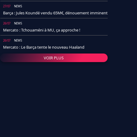
27/07
NEWS
Barça : Jules Koundé vendu 65M€, dénouement imminent
26/07
NEWS
Mercato : Tchouaméni à MU, ça approche !
26/07
NEWS
Mercato : Le Barça tente le nouveau Haaland
VOIR PLUS
26/07
NEWS
Real Madrid : Un socio annonce la date et le transfert de
Yan Diomande
25/07
NEWS
PSG : Après Arsenal, un autre club lâche l'affaire pour
Barcola
24/07
NEWS
Barça : Karim Adeyemi sème déjà la zizanie dans le
vestiaire !
24/07
L'AVIS DE LA RÉDAC'
Real Madrid : Pourquoi l'arrivée de Michael Olise va