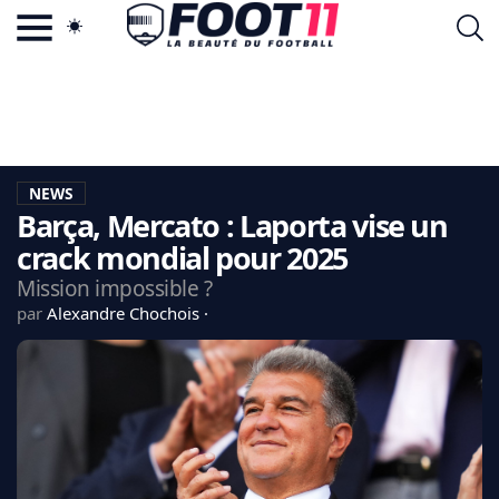
ACTU FOOTBALL POPULAIRE
FOOT11.COM
TAGS
LA TEAM
LA CHARTE
NEWS
VIE PRIVÉE
Barça, Mercato : Laporta vise un
CGU
CONTACTEZ-NOUS
crack mondial pour 2025
Mission impossible ?
par
Alexandre Chochois
MERCATO
CDM 2026
EDF
PSG
LIGUE 1
REAL MADRID