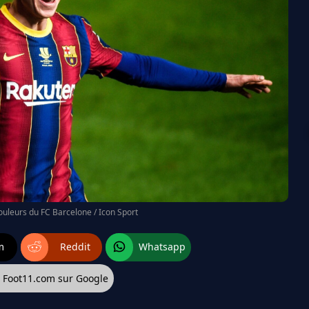
couleurs du FC Barcelone / Icon Sport
m
Reddit
Whatsapp
z Foot11.com sur Google