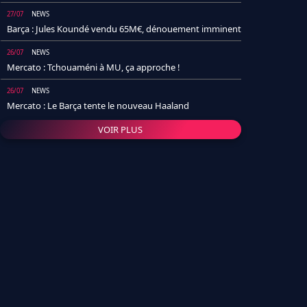
27/07
NEWS
Barça : Jules Koundé vendu 65M€, dénouement imminent
26/07
NEWS
Mercato : Tchouaméni à MU, ça approche !
26/07
NEWS
Mercato : Le Barça tente le nouveau Haaland
VOIR PLUS
26/07
NEWS
Real Madrid : Un socio annonce la date et le transfert de
Yan Diomande
25/07
NEWS
PSG : Après Arsenal, un autre club lâche l'affaire pour
Barcola
24/07
NEWS
Barça : Karim Adeyemi sème déjà la zizanie dans le
vestiaire !
24/07
L'AVIS DE LA RÉDAC'
Real Madrid : Pourquoi l'arrivée de Michael Olise va