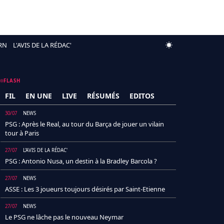
RN
L'AVIS DE LA RÉDAC'
FLASH
FIL
EN UNE
LIVE
RÉSUMÉS
EDITOS
30/07
NEWS
PSG : Après le Real, au tour du Barça de jouer un vilain
tour à Paris
27/07
L'AVIS DE LA RÉDAC'
PSG : Antonio Nusa, un destin à la Bradley Barcola ?
27/07
NEWS
ASSE : Les 3 joueurs toujours désirés par Saint-Etienne
27/07
NEWS
Le PSG ne lâche pas le nouveau Neymar