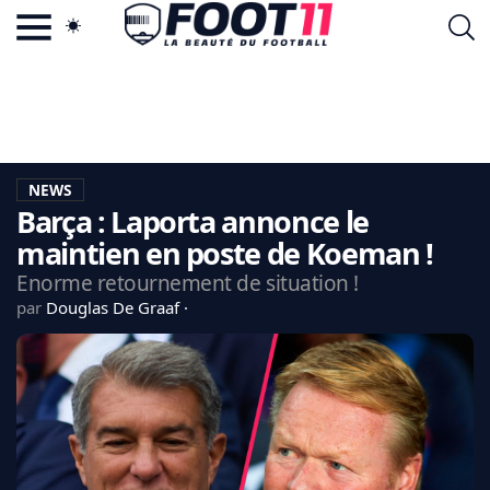
ACTU FOOTBALL POPULAIRE
FOOT11.COM
TAGS
LA TEAM
LA CHARTE
NEWS
VIE PRIVÉE
Barça : Laporta annonce le
CGU
CONTACTEZ-NOUS
maintien en poste de Koeman !
Enorme retournement de situation !
par
Douglas De Graaf
MERCATO
CDM 2026
EDF
PSG
LIGUE 1
REAL MADRID