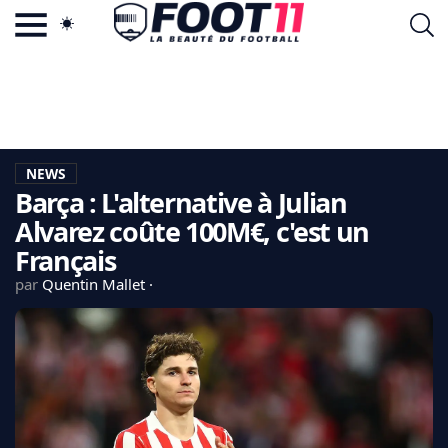
ACTU FOOTBALL POPULAIRE
FOOT11.COM
TAGS
LA TEAM
LA CHARTE
NEWS
VIE PRIVÉE
Barça : L'alternative à Julian
CGU
CONTACTEZ-NOUS
Alvarez coûte 100M€, c'est un
Français
par
Quentin Mallet
MERCATO
CDM 2026
EDF
PSG
LIGUE 1
REAL MADRID