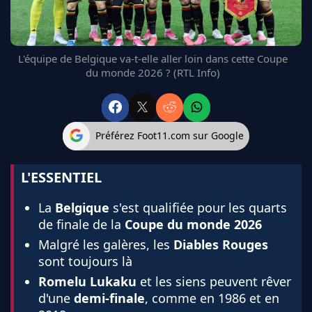
FC BARCELONE
MANCHESTER UNITED
CHELSEA
L'équipe de Belgique va-t-elle aller loin dans cette Coupe
ARSENAL
du monde 2026 ? (RTL Info)
BAYERN
L'AVIS DE LA RÉDAC'
Préférez Foot11.com sur Google
L'ESSENTIEL
La
Belgique
s'est qualifiée pour les quarts
de finale de la
Coupe du monde 2026
Malgré les galères, les
Diables Rouges
sont toujours là
Romelu Lukaku
et les siens peuvent rêver
d'une
demi-finale
, comme en 1986 et en