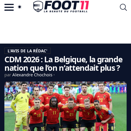
ACTU FOOTBALL POPULAIRE
FOOT11.COM
TAGS
LA TEAM
LA CHARTE
L'AVIS DE LA RÉDAC'
VIE PRIVÉE
CDM 2026 : La Belgique, la grande
CGU
CONTACTEZ-NOUS
nation que l’on n’attendait plus ?
par
Alexandre Chochois
MERCATO
CDM 2026
EDF
PSG
LIGUE 1
REAL MADRID