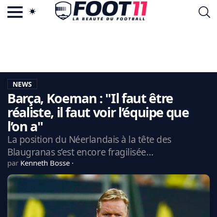
ACTU FOOTBALL POPULAIRE
FOOT11.COM
TAGS
LA TEAM
LA CHARTE
NEWS
VIE PRIVÉE
Barça, Koeman : "Il faut être
CGU
CONTACTEZ-NOUS
réaliste, il faut voir l’équipe que
l’on a"
La position du Néerlandais à la tête des
Blaugranas s’est encore fragilisée…
MERCATO
par
Kenneth Bosse
CDM 2026
EDF
PSG
LIGUE 1
REAL MADRID