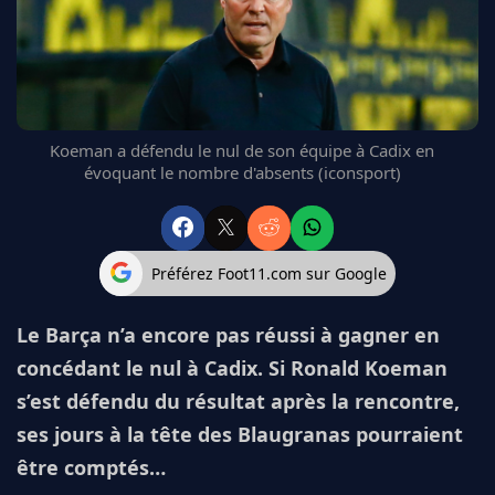
FC BARCELONE
MANCHESTER UNITED
CHELSEA
ARSENAL
BAYERN
Koeman a défendu le nul de son équipe à Cadix en
L'AVIS DE LA RÉDAC'
évoquant le nombre d'absents (iconsport)
Préférez Foot11.com sur Google
Le Barça n’a encore pas réussi à gagner en
concédant le nul à Cadix. Si Ronald Koeman
s’est défendu du résultat après la rencontre,
ses jours à la tête des Blaugranas pourraient
être comptés…