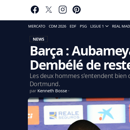
MERCATO
CDM 2026
EDF
PSG
LIGUE 1
REAL MAD
NEWS
Barça : Aubame
Dembélé de reste
Les deux hommes s'entendent bien 
Dortmund.
par
Kenneth Bosse