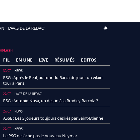
RN
L'AVIS DE LA RÉDAC'
FLASH
FIL
EN UNE
LIVE
RÉSUMÉS
EDITOS
30/07
NEWS
PSG : Après le Real, au tour du Barça de jouer un vilain
tour à Paris
27/07
L'AVIS DE LA RÉDAC'
PSG : Antonio Nusa, un destin à la Bradley Barcola ?
27/07
NEWS
ASSE : Les 3 joueurs toujours désirés par Saint-Etienne
27/07
NEWS
Le PSG ne lâche pas le nouveau Neymar