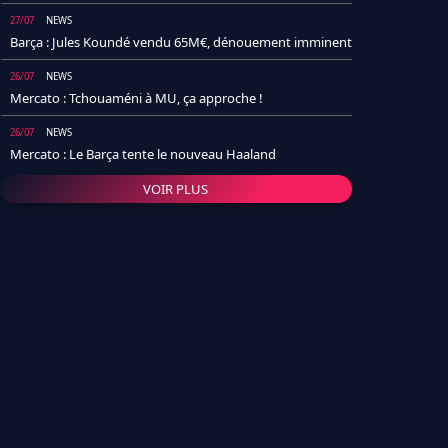
27/07
NEWS
Barça : Jules Koundé vendu 65M€, dénouement imminent
26/07
NEWS
Mercato : Tchouaméni à MU, ça approche !
26/07
NEWS
Mercato : Le Barça tente le nouveau Haaland
VOIR PLUS
26/07
NEWS
Real Madrid : Un socio annonce la date et le transfert de
Yan Diomande
25/07
NEWS
PSG : Après Arsenal, un autre club lâche l'affaire pour
Barcola
24/07
NEWS
Barça : Karim Adeyemi sème déjà la zizanie dans le
vestiaire !
24/07
L'AVIS DE LA RÉDAC'
Real Madrid : Pourquoi l'arrivée de Michael Olise va