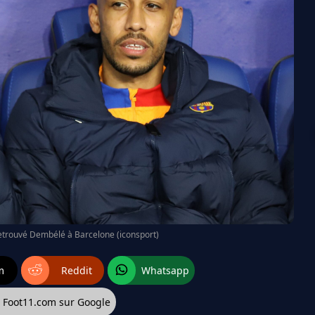
etrouvé Dembélé à Barcelone (iconsport)
m
Reddit
Whatsapp
z Foot11.com sur Google