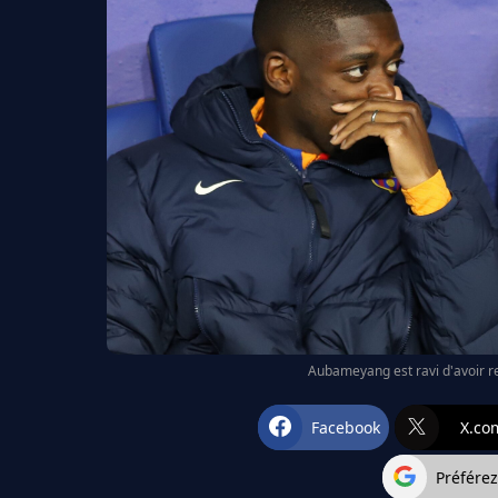
Aubameyang est ravi d'avoir r
Facebook
X.co
Préfére