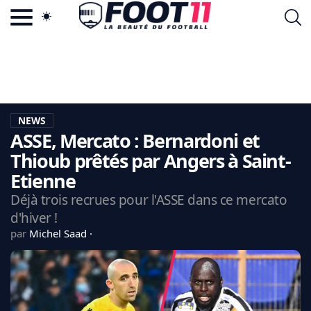
ACTU FOOTBALL POPULAIRE
FOOT11.COM
TAGS
LA TEAM
LA CHARTE
NEWS
VIE PRIVÉE
ASSE, Mercato : Bernardoni et
CGU
CONTACTEZ-NOUS
Thioub prêtés par Angers à Saint-
Etienne
Déjà trois recrues pour l'ASSE dans ce mercato
d'hiver !
MERCATO
par
Michel Saad
CDM 2026
EDF
PSG
LIGUE 1
REAL MADRID