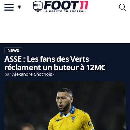
ACTU FOOTBALL POPULAIRE
FOOT11.COM
TAGS
LA TEAM
LA CHARTE
NEWS
VIE PRIVÉE
ASSE : Les fans des Verts
CGU
CONTACTEZ-NOUS
réclament un buteur à 12M€
par
Alexandre Chochois
MERCATO
CDM 2026
EDF
PSG
LIGUE 1
REAL MADRID