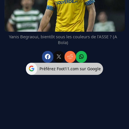
FC BARCELONE
MANCHESTER UNITED
CHELSEA
ARSENAL
BAYERN
Yanis Begraoui, bientôt sous les couleurs de l'ASSE ? (A
L'AVIS DE LA RÉDAC'
Bola)
Préférez Foot11.com sur Google