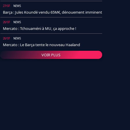
27/07
NEWS
Barça : Jules Koundé vendu 65M€, dénouement imminent
26/07
NEWS
Mercato : Tchouaméni à MU, ça approche !
26/07
NEWS
Mercato : Le Barça tente le nouveau Haaland
VOIR PLUS
26/07
NEWS
Real Madrid : Un socio annonce la date et le transfert de
Yan Diomande
25/07
NEWS
PSG : Après Arsenal, un autre club lâche l'affaire pour
Barcola
24/07
NEWS
Barça : Karim Adeyemi sème déjà la zizanie dans le
vestiaire !
24/07
L'AVIS DE LA RÉDAC'
Real Madrid : Pourquoi l'arrivée de Michael Olise va