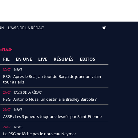
RN
L'AVIS DE LA RÉDAC'
FLASH
FIL
EN UNE
LIVE
RÉSUMÉS
EDITOS
30/07
NEWS
PSG : Après le Real, au tour du Barça de jouer un vilain
tour à Paris
27/07
L'AVIS DE LA RÉDAC'
PSG : Antonio Nusa, un destin à la Bradley Barcola ?
27/07
NEWS
ASSE : Les 3 joueurs toujours désirés par Saint-Etienne
27/07
NEWS
Le PSG ne lâche pas le nouveau Neymar