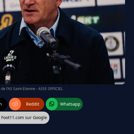
h de l'AS Saint-Etienne - ASSE OFFICIEL
m
Reddit
Whatsapp
z Foot11.com sur Google