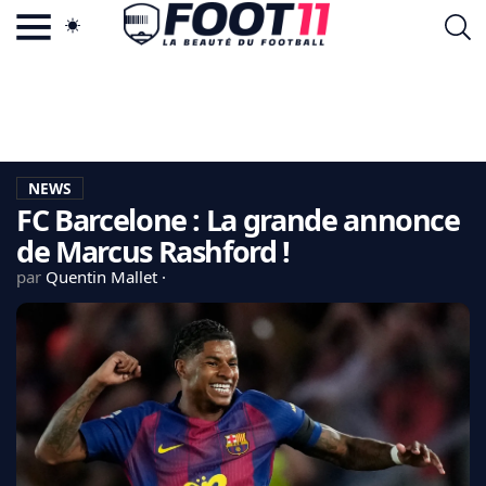
ACTU FOOTBALL POPULAIRE
FOOT11.COM
TAGS
LA TEAM
LA CHARTE
NEWS
VIE PRIVÉE
FC Barcelone : La grande annonce
CGU
CONTACTEZ-NOUS
de Marcus Rashford !
par
Quentin Mallet
MERCATO
CDM 2026
EDF
PSG
LIGUE 1
REAL MADRID