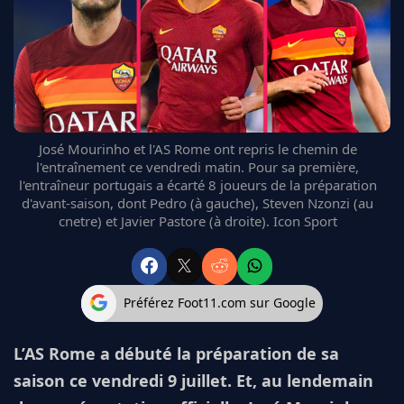
FC BARCELONE
MANCHESTER UNITED
CHELSEA
ARSENAL
BAYERN
L'AVIS DE LA RÉDAC'
José Mourinho et l'AS Rome ont repris le chemin de
l'entraînement ce vendredi matin. Pour sa première,
l'entraîneur portugais a écarté 8 joueurs de la préparation
d'avant-saison, dont Pedro (à gauche), Steven Nzonzi (au
cnetre) et Javier Pastore (à droite). Icon Sport
Préférez Foot11.com sur Google
L’AS Rome a débuté la préparation de sa
saison ce vendredi 9 juillet. Et, au lendemain