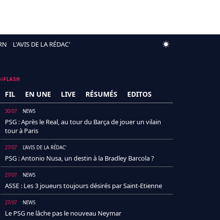
RN
L'AVIS DE LA RÉDAC'
FLASH
FIL
EN UNE
LIVE
RÉSUMÉS
EDITOS
30/07
NEWS
PSG : Après le Real, au tour du Barça de jouer un vilain
tour à Paris
27/07
L'AVIS DE LA RÉDAC'
PSG : Antonio Nusa, un destin à la Bradley Barcola ?
27/07
NEWS
ASSE : Les 3 joueurs toujours désirés par Saint-Etienne
27/07
NEWS
Le PSG ne lâche pas le nouveau Neymar