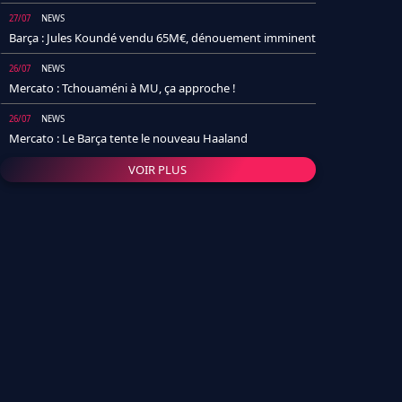
27/07
NEWS
Barça : Jules Koundé vendu 65M€, dénouement imminent
26/07
NEWS
Mercato : Tchouaméni à MU, ça approche !
26/07
NEWS
Mercato : Le Barça tente le nouveau Haaland
VOIR PLUS
26/07
NEWS
Real Madrid : Un socio annonce la date et le transfert de
Yan Diomande
25/07
NEWS
PSG : Après Arsenal, un autre club lâche l'affaire pour
Barcola
24/07
NEWS
Barça : Karim Adeyemi sème déjà la zizanie dans le
vestiaire !
24/07
L'AVIS DE LA RÉDAC'
Real Madrid : Pourquoi l'arrivée de Michael Olise va