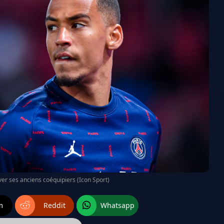
ver ses anciens coéquipiers (Icon Sport)
m
Reddit
Whatsapp