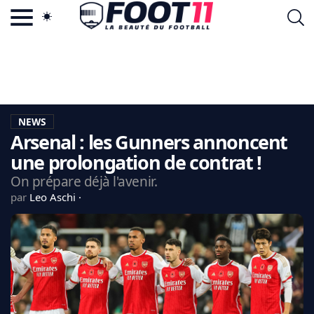
ACTU FOOTBALL POPULAIRE
FOOT11.COM
TAGS
LA TEAM
LA CHARTE
NEWS
VIE PRIVÉE
Arsenal : les Gunners annoncent
CGU
CONTACTEZ-NOUS
une prolongation de contrat !
On prépare déjà l'avenir.
par
Leo Aschi
MERCATO
CDM 2026
EDF
PSG
LIGUE 1
REAL MADRID