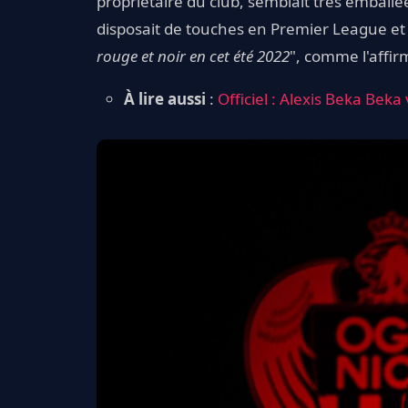
propriétaire du club, semblait très emballée à
disposait de touches en Premier League e
rouge et noir en cet été 2022
", comme l'affirm
À lire aussi
:
Officiel : Alexis Beka Beka