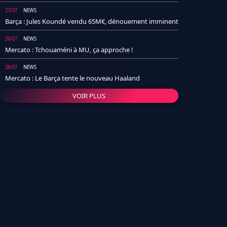
27/07
NEWS
Barça : Jules Koundé vendu 65M€, dénouement imminent
26/07
NEWS
Mercato : Tchouaméni à MU, ça approche !
26/07
NEWS
Mercato : Le Barça tente le nouveau Haaland
VOIR PLUS
26/07
NEWS
Real Madrid : Un socio annonce la date et le transfert de
Yan Diomande
25/07
NEWS
PSG : Après Arsenal, un autre club lâche l'affaire pour
Barcola
24/07
NEWS
Barça : Karim Adeyemi sème déjà la zizanie dans le
vestiaire !
24/07
L'AVIS DE LA RÉDAC'
Real Madrid : Pourquoi l'arrivée de Michael Olise va