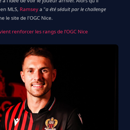
 l'idée de voir le joueur arriver. Alors qu'il
t en MLS,
Ramsey
a "
a été séduit par le challenge
e le site de l'OGC Nice.
 vient renforcer les rangs de l’OGC Nice