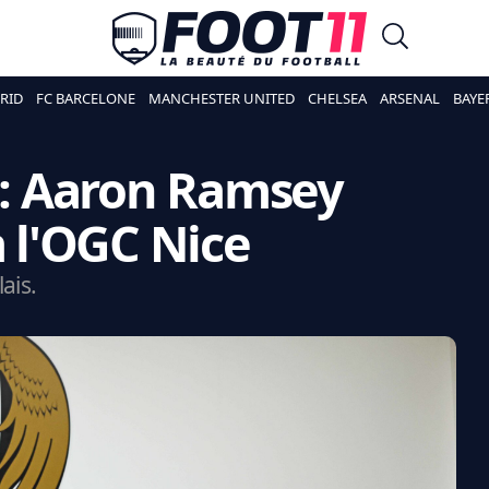
RID
FC BARCELONE
MANCHESTER UNITED
CHELSEA
ARSENAL
BAYE
o : Aaron Ramsey
à l'OGC Nice
ais.