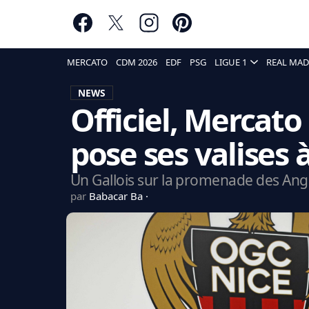
MERCATO
CDM 2026
EDF
PSG
LIGUE 1
REAL MAD
NEWS
Officiel, Mercat
pose ses valises 
Un Gallois sur la promenade des Angl
par
Babacar Ba