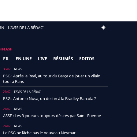
RN
L'AVIS DE LA RÉDAC'
FLASH
FIL
EN UNE
LIVE
RÉSUMÉS
EDITOS
30/07
NEWS
PSG : Après le Real, au tour du Barça de jouer un vilain
tour à Paris
27/07
L'AVIS DE LA RÉDAC'
PSG : Antonio Nusa, un destin à la Bradley Barcola ?
27/07
NEWS
ASSE : Les 3 joueurs toujours désirés par Saint-Etienne
27/07
NEWS
Le PSG ne lâche pas le nouveau Neymar