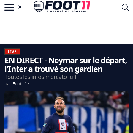
ACTU FOOTBALL POPULAIRE
FOOT11.COM
TAGS
LA TEAM
LA CHARTE
LIVE
VIE PRIVÉE
EN DIRECT - Neymar sur le départ,
CGU
CONTACTEZ-NOUS
l'Inter a trouvé son gardien
Toutes les infos mercato ici !
par
Foot11
MERCATO
CDM 2026
EDF
PSG
LIGUE 1
REAL MADRID