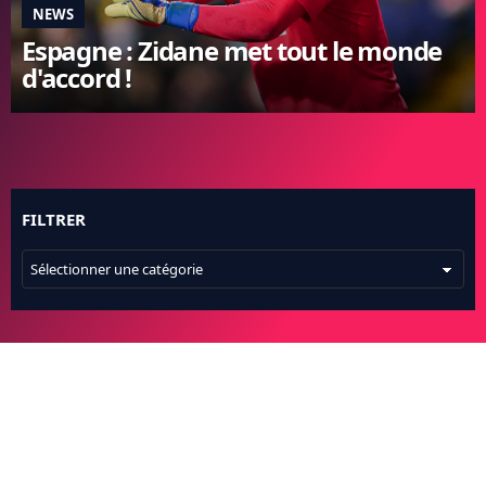
NEWS
FC BARCELONE
Espagne : Zidane met tout le monde
MANCHESTER UNITED
d'accord !
CHELSEA
ARSENAL
BAYERN
L'AVIS DE LA RÉDAC'
FILTRER