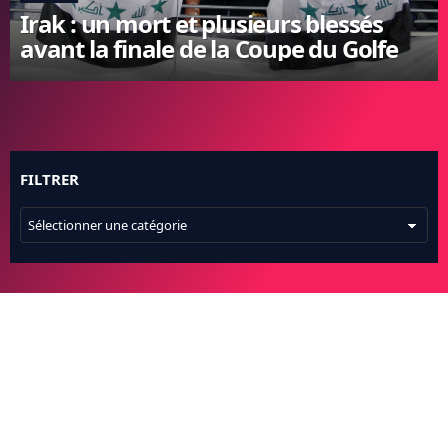
Irak : un mort et plusieurs blessés
FC BARCELONE
avant la finale de la Coupe du Golfe
MANCHESTER UNITED
CHELSEA
ARSENAL
BAYERN
L'AVIS DE LA RÉDAC'
FILTRER