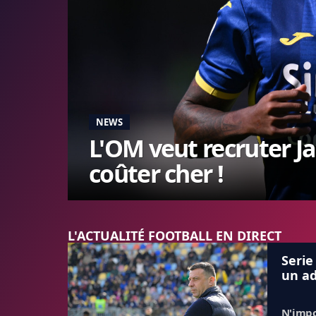
NEWS
L'OM veut recruter J
coûter cher !
L'ACTUALITÉ FOOTBALL EN DIRECT
Serie
un ad
N'impo