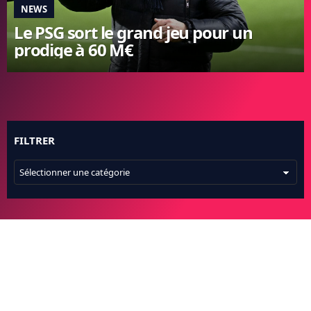
NEWS
FC BARCELONE
Le PSG sort le grand jeu pour un
MANCHESTER UNITED
prodige à 60 M€
CHELSEA
ARSENAL
BAYERN
L'AVIS DE LA RÉDAC'
FILTRER