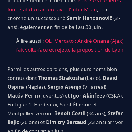
probablement celle de l’Italie.
Plusieurs rumeurs
font état d’un accord avec l’Inter Milan
, qui
cherche un successeur à
Samir Handanovič
(37
ans), également en fin de bail au 30 juin.
À lire aussi :
OL, Mercato : André Onana (Ajax)
fait volte-face et rejette la proposition de Lyon
Parmi les autres gardiens, plusieurs noms bien
connus dont
Thomas Strakosha
(Lazio),
David
Ospina
(Naples),
Sergio Asenjo
(Villarreal),
Mattia Perin
(Juventus) et
Igor Akinfeev
(CSKA).
En Ligue 1, Bordeaux, Saint-Étienne et
Montpellier verront
Benoît Costil
(34 ans),
Stefan
Bajic
(20 ans) et
Dimitry Bertaud
(23 ans) arriver
en fin de contrat en juin.