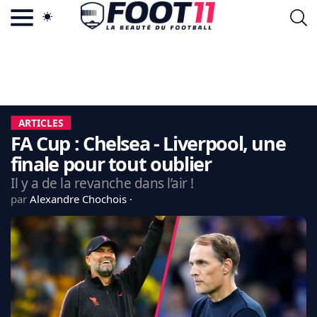
ACTU FOOTBALL POPULAIRE
FOOT11.COM
TAGS
LA TEAM
LA CHARTE
ARTICLES
VIE PRIVÉE
FA Cup : Chelsea - Liverpool, une
CGU
CONTACTEZ-NOUS
finale pour tout oublier
Il y a de la revanche dans l’air !
par
Alexandre Chochois
MERCATO
CDM 2026
EDF
PSG
LIGUE 1
REAL MADRID