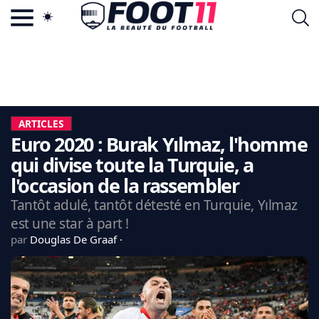
ACTU FOOTBALL POPULAIRE
FOOT11.COM
TAGS
LA TEAM
LA CHARTE
ARTICLES
VIE PRIVÉE
Euro 2020 : Burak Yılmaz, l'homme
CGU
CONTACTEZ-NOUS
qui divise toute la Turquie, a
l'occasion de la rassembler
Tantôt adulé, tantôt détesté en Turquie, Yılmaz
est une star à part !
MERCATO
par
Douglas De Graaf
CDM 2026
EDF
PSG
LIGUE 1
REAL MADRID