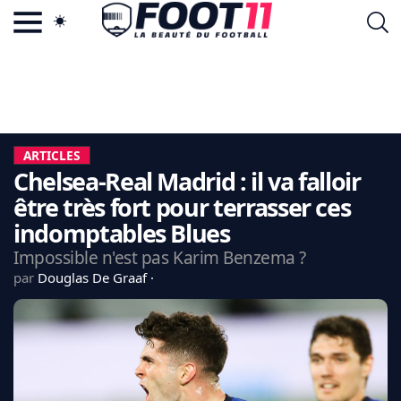
ACTU FOOTBALL POPULAIRE
FOOT11.COM
TAGS
LA TEAM
LA CHARTE
ARTICLES
VIE PRIVÉE
Chelsea-Real Madrid : il va falloir
CGU
CONTACTEZ-NOUS
être très fort pour terrasser ces
indomptables Blues
Impossible n'est pas Karim Benzema ?
par
Douglas De Graaf
MERCATO
CDM 2026
EDF
PSG
LIGUE 1
REAL MADRID