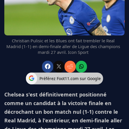
FC BARCELONE
MANCHESTER UNITED
CHELSEA
ARSENAL
BAYERN
Christian Pulisic et les Blues ont fait trembler le Real
L'AVIS DE LA RÉDAC'
Madrid (1-1) en demi-finale aller de Ligue des champions
mardi 27 avril. Icon Sport
Préférez Foot11.com sur Google
Chelsea s'est définitivement positionné
comme un candidat à la victoire finale en
décrochant un bon match nul (1-1) contre le
Real Madrid, à l'extérieur, en demi-finale aller