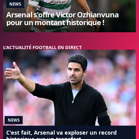
NEWS
FC BARCELONE
Arsenal s'offre Victor Ozhianvuna
MANCHESTER UNITED
pour un montant historique !
CHELSEA
ARSENAL
BAYERN
L'AVIS DE LA RÉDAC'
L'ACTUALITÉ FOOTBALL EN DIRECT
NEWS
C'est fait, Arsenal va exploser un record
historique sur un transfert