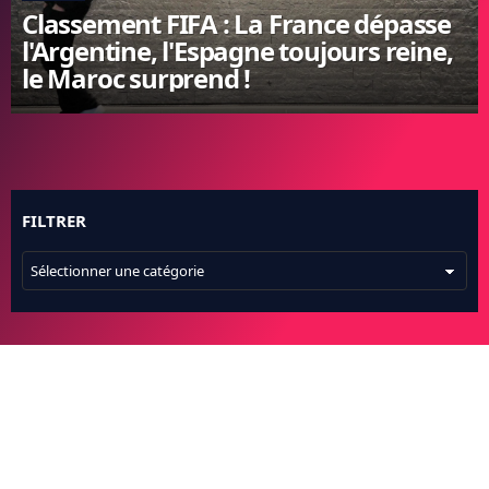
Classement FIFA : La France dépasse
FC BARCELONE
l'Argentine, l'Espagne toujours reine,
MANCHESTER UNITED
le Maroc surprend !
CHELSEA
ARSENAL
BAYERN
L'AVIS DE LA RÉDAC'
FILTRER