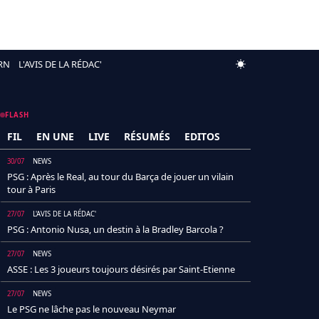
RN
L'AVIS DE LA RÉDAC'
FLASH
FIL
EN UNE
LIVE
RÉSUMÉS
EDITOS
30/07
NEWS
PSG : Après le Real, au tour du Barça de jouer un vilain
tour à Paris
27/07
L'AVIS DE LA RÉDAC'
PSG : Antonio Nusa, un destin à la Bradley Barcola ?
27/07
NEWS
ASSE : Les 3 joueurs toujours désirés par Saint-Etienne
27/07
NEWS
Le PSG ne lâche pas le nouveau Neymar