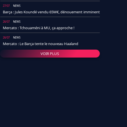
27/07
NEWS
Barça : Jules Koundé vendu 65M€, dénouement imminent
26/07
NEWS
Mercato : Tchouaméni à MU, ça approche !
26/07
NEWS
Mercato : Le Barça tente le nouveau Haaland
VOIR PLUS
26/07
NEWS
Real Madrid : Un socio annonce la date et le transfert de
Yan Diomande
25/07
NEWS
PSG : Après Arsenal, un autre club lâche l'affaire pour
Barcola
24/07
NEWS
Barça : Karim Adeyemi sème déjà la zizanie dans le
vestiaire !
24/07
L'AVIS DE LA RÉDAC'
Real Madrid : Pourquoi l'arrivée de Michael Olise va