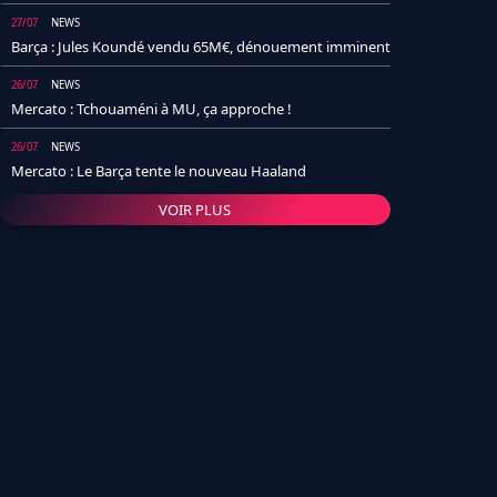
27/07
NEWS
Barça : Jules Koundé vendu 65M€, dénouement imminent
26/07
NEWS
Mercato : Tchouaméni à MU, ça approche !
26/07
NEWS
Mercato : Le Barça tente le nouveau Haaland
VOIR PLUS
26/07
NEWS
Real Madrid : Un socio annonce la date et le transfert de
Yan Diomande
25/07
NEWS
PSG : Après Arsenal, un autre club lâche l'affaire pour
Barcola
24/07
NEWS
Barça : Karim Adeyemi sème déjà la zizanie dans le
vestiaire !
24/07
L'AVIS DE LA RÉDAC'
Real Madrid : Pourquoi l'arrivée de Michael Olise va