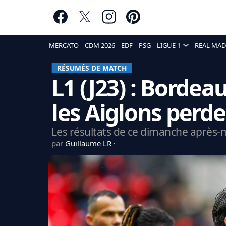
MERCATO
CDM 2026
EDF
PSG
LIGUE 1
REAL MAD
RÉSUMÉS DE MATCH
L1 (J23) : Bordea
les Aiglons perd
Les résultats de ce dimanche après-m
par
Guillaume LR