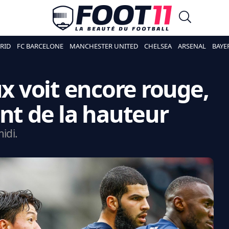
RID
FC BARCELONE
MANCHESTER UNITED
CHELSEA
ARSENAL
BAYE
ux voit encore rouge,
ent de la hauteur
idi.