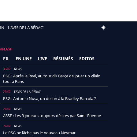
RN
L'AVIS DE LA RÉDAC'
FLASH
FIL
EN UNE
LIVE
RÉSUMÉS
EDITOS
30/07
NEWS
PSG : Après le Real, au tour du Barça de jouer un vilain
tour à Paris
27/07
L'AVIS DE LA RÉDAC'
PSG : Antonio Nusa, un destin à la Bradley Barcola ?
27/07
NEWS
ASSE : Les 3 joueurs toujours désirés par Saint-Etienne
27/07
NEWS
Le PSG ne lâche pas le nouveau Neymar