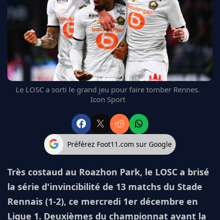
FC BARCELONE
MANCHESTER UNITED
CHELSEA
ARSENAL
BAYERN
L'AVIS DE LA RÉDAC'
Le LOSC a sorti le grand jeu pour faire tomber Rennes.
Icon Sport
Préférez Foot11.com sur Google
Très costaud au Roazhon Park, le LOSC a brisé
la série d'invincibilité de 13 matchs du Stade
Rennais (1-2), ce mercredi 1er décembre en
Ligue 1. Deuxièmes du championnat avant la