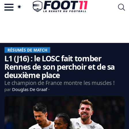
ACTU FOOTBALL POPULAIRE
FOOT11.COM
TAGS
LA TEAM
LA CHARTE
RÉSUMÉS DE MATCH
VIE PRIVÉE
L1 (J16) : le LOSC fait tomber
CGU
CONTACTEZ-NOUS
Rennes de son perchoir et de sa
deuxième place
Le champion de France montre les muscles !
par
Douglas De Graaf
MERCATO
CDM 2026
EDF
PSG
LIGUE 1
REAL MADRID