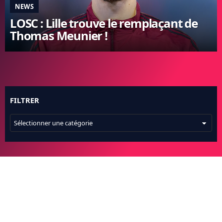
NEWS
FC BARCELONE
LOSC : Lille trouve le remplaçant de
MANCHESTER UNITED
Thomas Meunier !
CHELSEA
ARSENAL
BAYERN
L'AVIS DE LA RÉDAC'
FILTRER