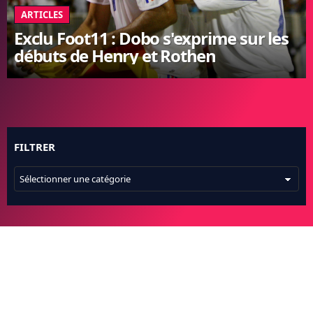
ARTICLES
FC BARCELONE
MANCHESTER UNITED
Exclu Foot11 : Dobo s'exprime sur les
CHELSEA
débuts de Henry et Rothen
ARSENAL
BAYERN
L'AVIS DE LA RÉDAC'
FILTRER