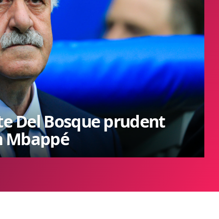
nte Del Bosque prudent
ian Mbappé