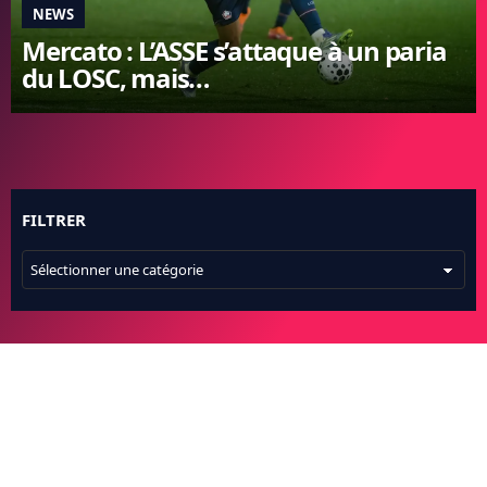
NEWS
FC BARCELONE
Mercato : L’ASSE s’attaque à un paria
MANCHESTER UNITED
du LOSC, mais…
CHELSEA
ARSENAL
BAYERN
L'AVIS DE LA RÉDAC'
FILTRER