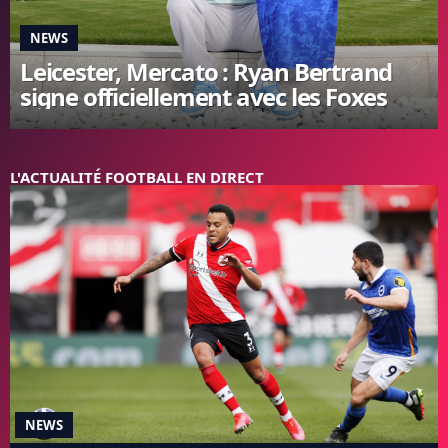
FC BARCELONE
NEWS
MANCHESTER UNITED
Leicester, Mercato : Ryan Bertrand
CHELSEA
signe officiellement avec les Foxes
ARSENAL
BAYERN
L'AVIS DE LA RÉDAC'
L'ACTUALITÉ FOOTBALL EN DIRECT
NEWS