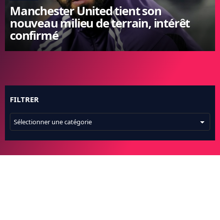
Manchester United tient son
FC BARCELONE
nouveau milieu de terrain, intérêt
MANCHESTER UNITED
confirmé
CHELSEA
ARSENAL
BAYERN
L'AVIS DE LA RÉDAC'
FILTRER