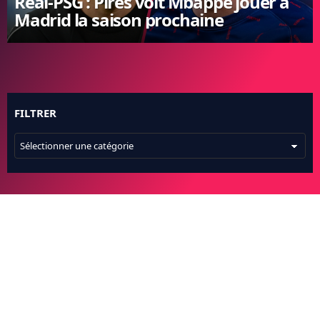
Real-PSG : Pirès voit Mbappé jouer à
Madrid la saison prochaine
FC BARCELONE
MANCHESTER UNITED
CHELSEA
ARSENAL
BAYERN
L'AVIS DE LA RÉDAC'
FILTRER