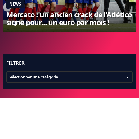
NEWS
FC BARCELONE
Mercato : un ancien crack de l'Atlético
MANCHESTER UNITED
signe pour... un euro par mois !
CHELSEA
ARSENAL
BAYERN
L'AVIS DE LA RÉDAC'
FILTRER