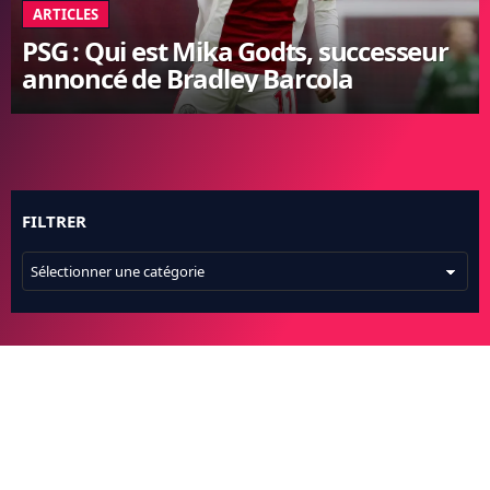
ARTICLES
FC BARCELONE
PSG : Qui est Mika Godts, successeur
MANCHESTER UNITED
annoncé de Bradley Barcola
CHELSEA
ARSENAL
BAYERN
L'AVIS DE LA RÉDAC'
FILTRER