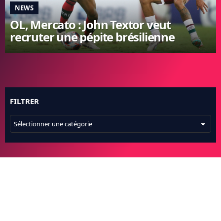
NEWS
FC BARCELONE
OL, Mercato : John Textor veut
MANCHESTER UNITED
recruter une pépite brésilienne
CHELSEA
ARSENAL
BAYERN
L'AVIS DE LA RÉDAC'
FILTRER