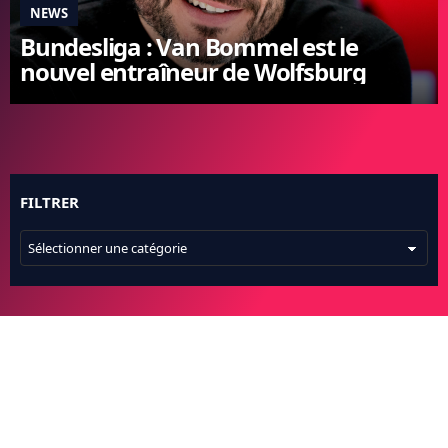
NEWS
FC BARCELONE
Bundesliga : Van Bommel est le
MANCHESTER UNITED
nouvel entraîneur de Wolfsburg
CHELSEA
ARSENAL
BAYERN
L'AVIS DE LA RÉDAC'
FILTRER